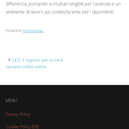
differenza, portando a risultati tangibili per l'azienda e un
ambiente di lavoro più soddisfacente per i dipendenti.
Posted in
Formazione
Post
SEO: Il segreto per essere
sempre visibili online
navigation
MENU
Privacy Policy
Cookie Policy (UE)